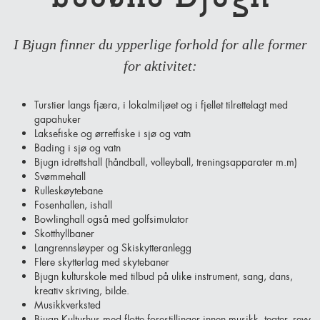
I Bjugn finner du ypperlige forhold for alle former
for aktivitet:
Turstier langs fjæra, i lokalmiljøet og i fjellet tilrettelagt med
gapahuker
Laksefiske og ørretfiske i sjø og vatn
Bading i sjø og vatn
Bjugn idrettshall (håndball, volleyball, treningsapparater m.m)
Svømmehall
Rulleskøytebane
Fosenhallen, ishall
Bowlinghall også med golfsimulator
Skotthyllbaner
Langrennsløyper og Skiskytteranlegg
Flere skytterlag med skytebaner
Bjugn kulturskole med tilbud på ulike instrument, sang, dans,
kreativ skriving, bilde.
Musikkverksted
Bjugn Kulturhus med flotte forestillinger innen musikk, teater, revy