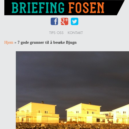
TIPS OSS
KONTAKT
Hjem
»
7 gode grunner til å besøke Bjugn