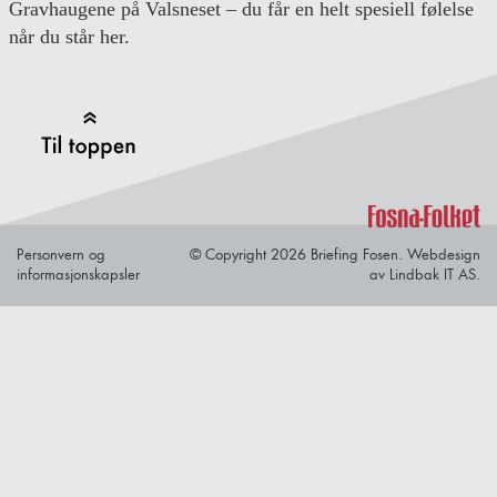
Gravhaugene på Valsneset – du får en helt spesiell følelse
når du står her.
Back to Top
Personvern og
© Copyright 2026 Briefing Fosen.
Webdesign
informasjonskapsler
av Lindbak IT AS.