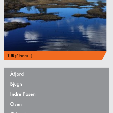
Veien til sesjon
TUR på Fosen :-)
Åfjord
Bjugn
Indre Fosen
Osen