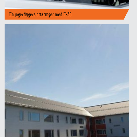
En jagerflygers erfaringer med F-35
Topp 10 ÅFJORD