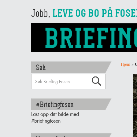
Jobb,
LEVE OG BO PÅ FOS
Hjem
»
O
Søk
#Briefingfosen
Last opp ditt bilde med
#briefingfosen