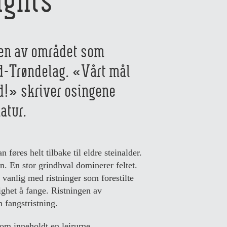
den av området som
d-Trøndelag. «Vårt mål
od!» skriver osingene
atur.
føres helt tilbake til eldre steinalder.
in. En stor grindhval dominerer feltet.
 vanlig med ristninger som forestilte
ighet å fange. Ristningen av
n fangstristning.
som inneholdt en leirurne