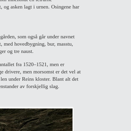
t, og asken lagt i urnen. Osingene har
d-gården, som også går under navnet
et, med hovedbygning, bur, masstu,
er og tre naust.
nntallet fra 1520–1521, men er
e drivere, men morsomst er det vel at
 len under Reins kloster. Blant alt det
stander av forskjellig slag.