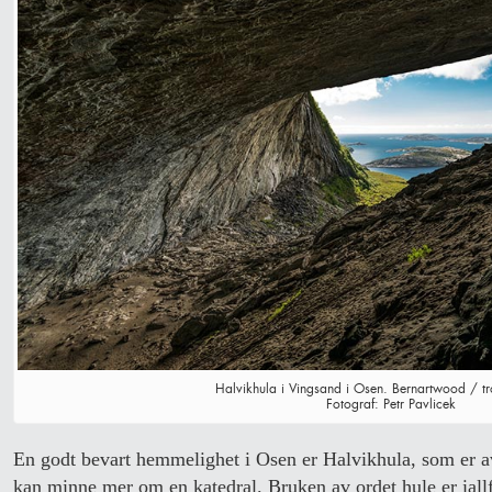
Halvikhula i Vingsand i Osen. Bernartwood / 
Fotograf: Petr Pavlicek
En godt bevart hemmelighet i Osen er Halvikhula, som er av
kan minne mer om en katedral. Bruken av ordet hule er iallfa