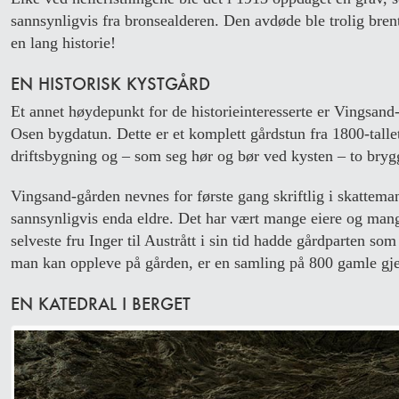
sannsynligvis fra bronsealderen. Den avdøde ble trolig bren
en lang historie!
EN HISTORISK KYSTGÅRD
Et annet høydepunkt for de historieinteresserte er Vingsan
Osen bygdatun. Dette er et komplett gårdstun fra 1800-tall
driftsbygning og – som seg hør og bør ved kysten – to brygg
Vingsand-gården nevnes for første gang skriftlig i skattema
sannsynligvis enda eldre. Det har vært mange eiere og mang
selveste fru Inger til Austrått i sin tid hadde gårdparten som
man kan oppleve på gården, er en samling på 800 gamle gjen
EN KATEDRAL I BERGET