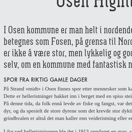
I Osen kommune er man helt i norden
betegnes som Fosen, på grensa til Nor
er ikke å være stor, men lykkelig og g
selv, om en kommune med fantastisk n
SPOR FRA RIKTIG GAMLE DAGER
På Strand «midt» i Osen finnes spor etter mennesker som kan 
Dette er helleristninger hakket inn i berget med en spiss ste
På denne tida, da folk ennå levde av fiske og fangst, var det
dyr, og da spesielt de store dyrene som det krevde stor dykt
grindhvalen er altså det man kaller enn veideristning eller e
Like ved helleristningene ble det i 1913 oppdaget en grav, 