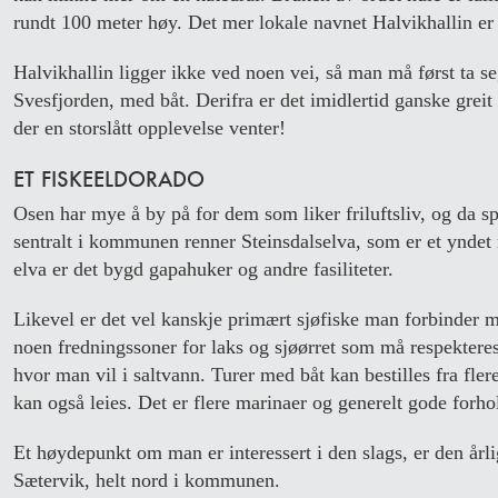
rundt 100 meter høy. Det mer lokale navnet Halvikhallin e
Halvikhallin ligger ikke ved noen vei, så man må først ta se
Svesfjorden, med båt. Derifra er det imidlertid ganske grei
der en storslått opplevelse venter!
ET FISKEELDORADO
Osen har mye å by på for dem som liker friluftsliv, og da s
sentralt i kommunen renner Steinsdalselva, som er et yndet 
elva er det bygd gapahuker og andre fasiliteter.
Likevel er det vel kanskje primært sjøfiske man forbinde
noen fredningssoner for laks og sjøørret som må respektere
hvor man vil i saltvann. Turer med båt kan bestilles fra fle
kan også leies. Det er flere marinaer og generelt gode forhol
Et høydepunkt om man er interessert i den slags, er den årlig
Sætervik, helt nord i kommunen.