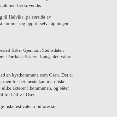
r nok mer beskrivende.
g til Halvika, på sørsida av
t å komme seg opp til selve åpningen –
pesielt fiske. Gjennom Steinsdalen
mål for laksefiskere. Langs den vakre
r med en kystkommune som Osen. Det er
s, men for det meste kan man fiske
re ulike aktører i kommunen, og båter
d for båtliv i Osen.
e fiskefestivalen i pittoreske