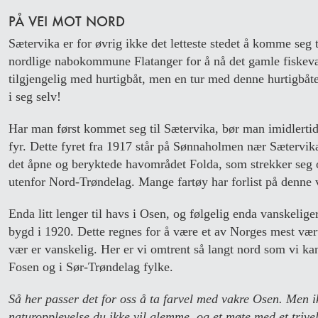
PÅ VEI MOT NORD
Sætervika er for øvrig ikke det letteste stedet å komme seg 
nordlige nabokommune Flatanger for å nå det gamle fiskevær
tilgjengelig med hurtigbåt, men en tur med denne hurtigbåte
i seg selv!
Har man først kommet seg til Sætervika, bør man imidlerti
fyr. Dette fyret fra 1917 står på Sønnaholmen nær Sætervi
det åpne og beryktede havområdet Folda, som strekker seg o
utenfor Nord-Trøndelag. Mange fartøy har forlist på denne 
Enda litt lenger til havs i Osen, og følgelig enda vanskelige
bygd i 1920. Dette regnes for å være et av Norges mest væru
vær er vanskelig. Her er vi omtrent så langt nord som vi 
Fosen og i Sør-Trøndelag fylke.
Så her passer det for oss å ta farvel med vakre Osen. Men i
naturopplevelse du ikke vil glemme, og et møte med et trivel