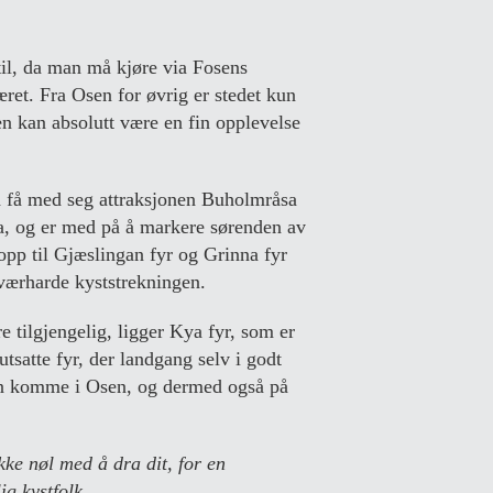
til, da man må kjøre via Fosens
et. Fra Osen for øvrig er stedet kun
n kan absolutt være en fin opplevelse
d få med seg attraksjonen Buholmråsa
ka, og er med på å markere sørenden av
pp til Gjæslingan fyr og Grinna fyr
værharde kyststrekningen.
re tilgjengelig, ligger Kya fyr, som er
tsatte fyr, der landgang selv i godt
kan komme i Osen, og dermed også på
kke nøl med å dra dit, for en
ig kystfolk