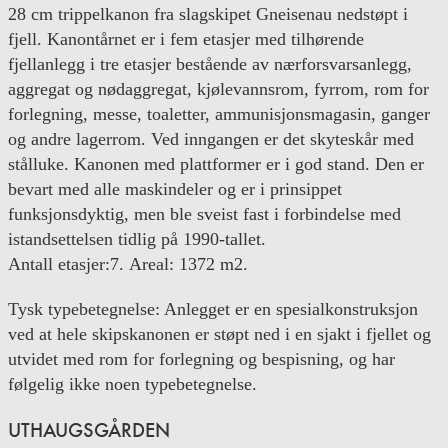
28 cm trippelkanon fra slagskipet Gneisenau nedstøpt i
fjell. Kanontårnet er i fem etasjer med tilhørende
fjellanlegg i tre etasjer bestående av nærforsvarsanlegg,
aggregat og nødaggregat, kjølevannsrom, fyrrom, rom for
forlegning, messe, toaletter, ammunisjonsmagasin, ganger
og andre lagerrom. Ved inngangen er det skyteskår med
stålluke. Kanonen med plattformer er i god stand. Den er
bevart med alle maskindeler og er i prinsippet
funksjonsdyktig, men ble sveist fast i forbindelse med
istandsettelsen tidlig på 1990-tallet.
Antall etasjer:7. Areal: 1372 m2.
Tysk typebetegnelse: Anlegget er en spesialkonstruksjon
ved at hele skipskanonen er støpt ned i en sjakt i fjellet og
utvidet med rom for forlegning og bespisning, og har
følgelig ikke noen typebetegnelse.
UTHAUGSGÅRDEN