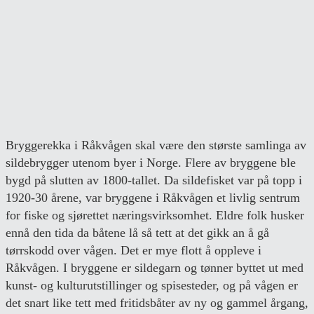
Bryggerekka i Råkvågen skal være den største samlinga av
sildebrygger utenom byer i Norge. Flere av bryggene ble
bygd på slutten av 1800-tallet. Da sildefisket var på topp i
1920-30 årene, var bryggene i Råkvågen et livlig sentrum
for fiske og sjørettet næringsvirksomhet. Eldre folk husker
ennå den tida da båtene lå så tett at det gikk an å gå
tørrskodd over vågen. Det er mye flott å oppleve i
Råkvågen. I bryggene er sildegarn og tønner byttet ut med
kunst- og kulturutstillinger og spisesteder, og på vågen er
det snart like tett med fritidsbåter av ny og gammel årgang,