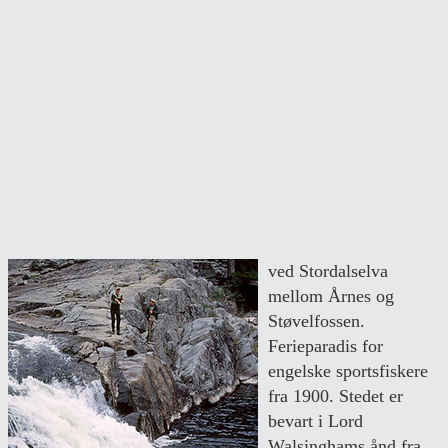
ved Stordalselva
mellom Årnes og
Støvelfossen.
Ferieparadis for
engelske sportsfiskere
fra 1900. Stedet er
bevart i Lord
Walsinghams ånd fra