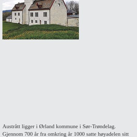
Austrått ligger i Ørland kommune i Sør-Trøndelag.
Gjennom 700 år fra omkring år 1000 satte høyadelen sitt