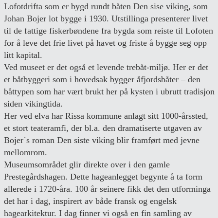
Lofotdrifta som er bygd rundt båten Den sise viking, som
Johan Bojer lot bygge i 1930. Utstillinga presenterer livet
til de fattige fiskerbøndene fra bygda som reiste til Lofoten
for å leve det frie livet på havet og friste å bygge seg opp
litt kapital.
Ved museet er det også et levende trebåt-miljø. Her er det
et båtbyggeri som i hovedsak bygger åfjordsbåter – den
båttypen som har vært brukt her på kysten i ubrutt tradisjon
siden vikingtida.
Her ved elva har Rissa kommune anlagt sitt 1000-årssted,
et stort teateramfi, der bl.a. den dramatiserte utgaven av
Bojer`s roman Den siste viking blir framført med jevne
mellomrom.
Museumsområdet glir direkte over i den gamle
Prestegårdshagen. Dette hageanlegget begynte å ta form
allerede i 1720-åra. 100 år seinere fikk det den utforminga
det har i dag, inspirert av både fransk og engelsk
hagearkitektur. I dag finner vi også en fin samling av