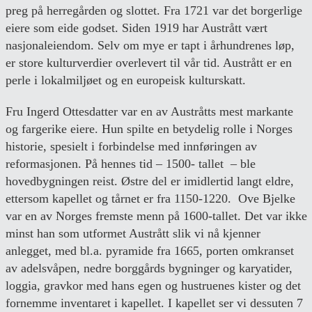
preg på herregården og slottet. Fra 1721 var det borgerlige
eiere som eide godset. Siden 1919 har Austrått vært
nasjonaleiendom. Selv om mye er tapt i århundrenes løp,
er store kulturverdier overlevert til vår tid. Austrått er en
perle i lokalmiljøet og en europeisk kulturskatt.
Fru Ingerd Ottesdatter var en av Austråtts mest markante
og fargerike eiere. Hun spilte en betydelig rolle i Norges
historie, spesielt i forbindelse med innføringen av
reformasjonen. På hennes tid – 1500- tallet – ble
hovedbygningen reist. Østre del er imidlertid langt eldre,
ettersom kapellet og tårnet er fra 1150-1220. Ove Bjelke
var en av Norges fremste menn på 1600-tallet. Det var ikke
minst han som utformet Austrått slik vi nå kjenner
anlegget, med bl.a. pyramide fra 1665, porten omkranset
av adelsvåpen, nedre borggårds bygninger og karyatider,
loggia, gravkor med hans egen og hustruenes kister og det
fornemme inventaret i kapellet. I kapellet ser vi dessuten 7