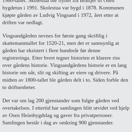
1980-tallet. Skolestua ble flyttet fra Brattjer til Osen
bygdetun i 1991. Skolestua var bygd i 1878. Kommunen
kjøpte gården av Ludvig Vingsand i 1972, året etter at
driften var nedlagt.
Vingsandgården nevnes for første gang skriftlig i
skattemanntallet for 1520-21, men det er sannsynlig at
gården har eksistert i flere hundreår før denne
registreringa. Etter hvert tegner historien et klarere riss
over gårdens historie. Vingsandgårdens historie er en lang
historie om uår, slit og skifting av eiere og drivere. På
midten av 1800-tallet ble gården delt i to. Siden forble den
to driftsenheter.
Det var om lag 200 gjenstander som fulgte gården ved
overtakelsen. I ettertid har samlingen blitt utvidet ved hjelp
av Osen Heimbygdslag og gaver fra privatpersoner.
Samlingen består i dag av omkring 900 gjenstander.