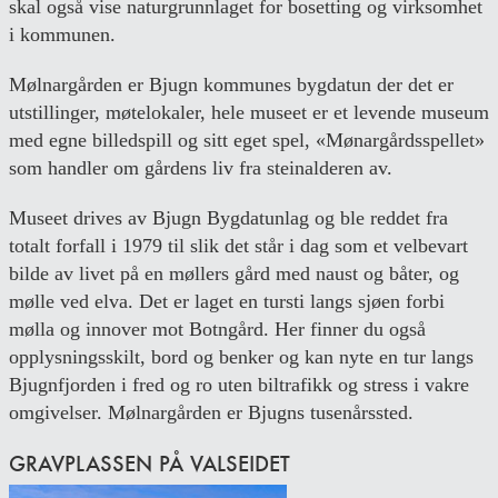
skal også vise naturgrunnlaget for bosetting og virksomhet
i kommunen.
Mølnargården er Bjugn kommunes bygdatun der det er
utstillinger, møtelokaler, hele museet er et levende museum
med egne billedspill og sitt eget spel, «Mønargårdsspellet»
som handler om gårdens liv fra steinalderen av.
Museet drives av Bjugn Bygdatunlag og ble reddet fra
totalt forfall i 1979 til slik det står i dag som et velbevart
bilde av livet på en møllers gård med naust og båter, og
mølle ved elva. Det er laget en tursti langs sjøen forbi
mølla og innover mot Botngård. Her finner du også
opplysningsskilt, bord og benker og kan nyte en tur langs
Bjugnfjorden i fred og ro uten biltrafikk og stress i vakre
omgivelser. Mølnargården er Bjugns tusenårssted.
GRAVPLASSEN PÅ VALSEIDET