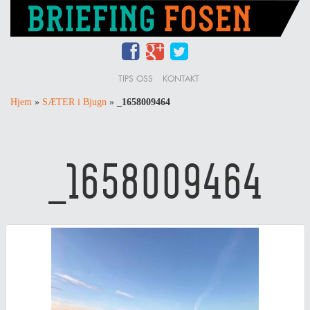
TIPS OSS
KONTAKT
Hjem
»
SÆTER i Bjugn
»
_1658009464
_1658009464