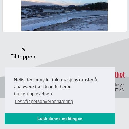
Back to Top
Nettsiden benytter informasjonskapsler å
Personvern og
© Copyright 2026 Briefing Fosen.
Webdesign
analysere trafikk og forbedre
informasjonskapsler
av Lindbak IT AS.
brukeropplevelsen.
Les vår personvernerklæring
Lukk denne meldingen