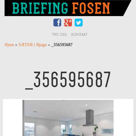
TIPS OSS
KONTAKT
Hjem
»
SÆTER i Bjugn
»
_356595687
_356595687