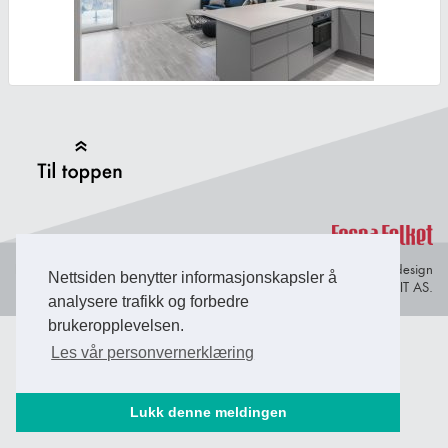
Back to Top
Personvern og
© Copyright 2026 Briefing Fosen.
Webdesign
Nettsiden benytter informasjonskapsler å
informasjonskapsler
av Lindbak IT AS.
analysere trafikk og forbedre
brukeropplevelsen.
Les vår personvernerklæring
Lukk denne meldingen