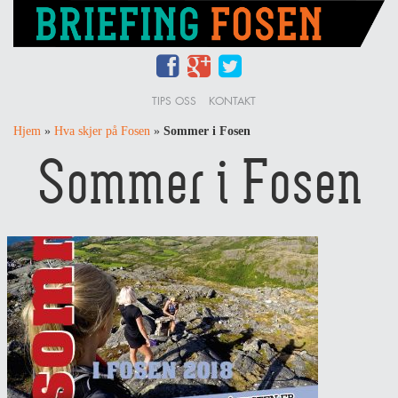
TIPS OSS
KONTAKT
Hjem
»
Hva skjer på Fosen
»
Sommer i Fosen
Sommer i Fosen