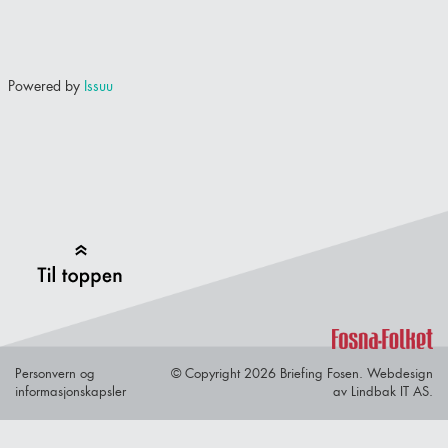
Powered by
Issuu
Back to Top
Personvern og
© Copyright 2026 Briefing Fosen.
Webdesign
informasjonskapsler
av Lindbak IT AS.