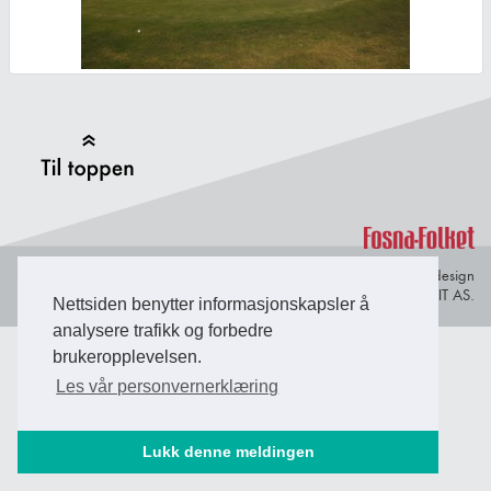
Back to Top
Personvern og
© Copyright 2026 Briefing Fosen.
Webdesign
informasjonskapsler
av Lindbak IT AS.
Nettsiden benytter informasjonskapsler å
analysere trafikk og forbedre
brukeropplevelsen.
Les vår personvernerklæring
Lukk denne meldingen