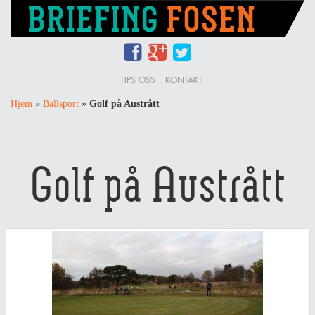
TIPS OSS
KONTAKT
Hjem
»
Ballsport
»
Golf på Austrått
Golf på Austrått