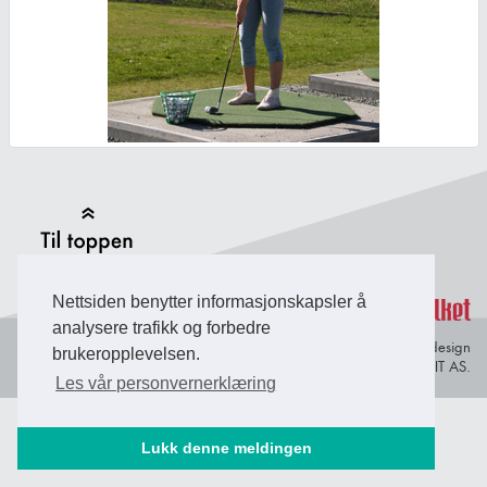
Back to Top
Nettsiden benytter informasjonskapsler å
analysere trafikk og forbedre
Personvern og
© Copyright 2026 Briefing Fosen.
Webdesign
brukeropplevelsen.
informasjonskapsler
av Lindbak IT AS.
Les vår personvernerklæring
Lukk denne meldingen