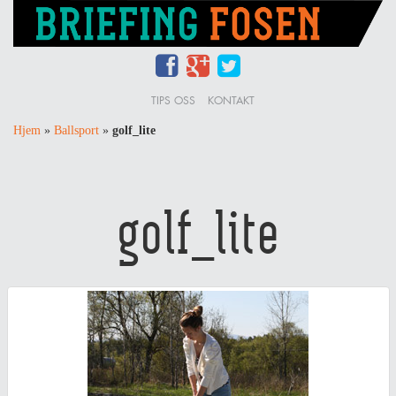
TIPS OSS
KONTAKT
Hjem
»
Ballsport
»
golf_lite
golf_lite