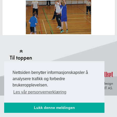
Back to Top
Nettsiden benytter informasjonskapsler å
analysere trafikk og forbedre
Personvern og
© Copyright 2026 Briefing Fosen.
Webdesign
brukeropplevelsen.
informasjonskapsler
av Lindbak IT AS.
Les vår personvernerklæring
Lukk denne meldingen