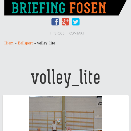
TIPS OSS
KONTAKT
Hjem
»
Ballsport
»
volley_lite
volley_lite