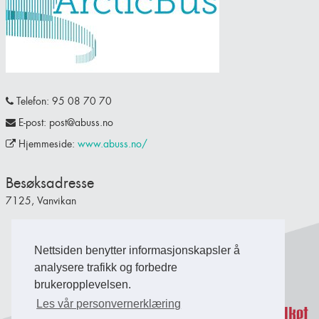
Telefon: 95 08 70 70
E-post: post@abuss.no
Hjemmeside:
www.abuss.no/
Besøksadresse
7125, Vanvikan
Nettsiden benytter informasjonskapsler å
Back to Top
analysere trafikk og forbedre
brukeropplevelsen.
Les vår personvernerklæring