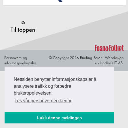
Back to Top
Personvern og
© Copyright 2026 Briefing Fosen.
Webdesign
informasjonskapsler
av Lindbak IT AS.
Nettsiden benytter informasjonskapsler å
analysere trafikk og forbedre
brukeropplevelsen.
Les vår personvernerklæring
Lukk denne meldingen