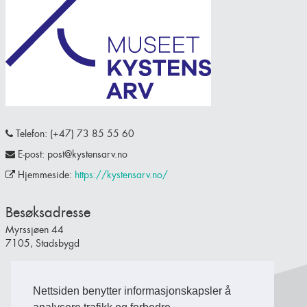
Telefon: (+47) 73 85 55 60
E-post: post@kystensarv.no
Hjemmeside:
https://kystensarv.no/
Besøksadresse
Myrssjøen 44
7105, Stadsbygd
Nettsiden benytter informasjonskapsler å
Back to Top