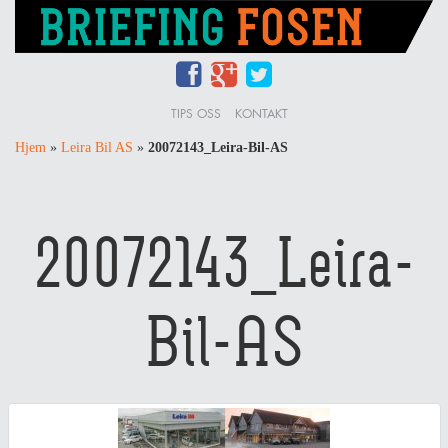
TIPS OSS
KONTAKT
Hjem
»
Leira Bil AS
»
20072143_Leira-Bil-AS
20072143_Leira-
Bil-AS