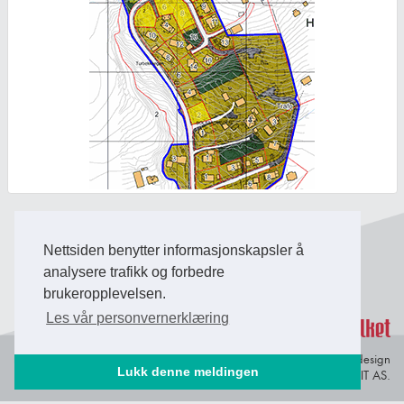
Back to Top
Nettsiden benytter informasjonskapsler å
analysere trafikk og forbedre
brukeropplevelsen.
Les vår personvernerklæring
Personvern og
© Copyright 2026 Briefing Fosen.
Webdesign
Lukk denne meldingen
informasjonskapsler
av Lindbak IT AS.