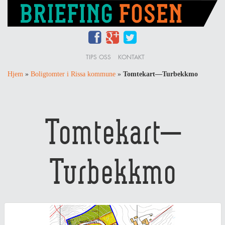
TIPS OSS
KONTAKT
Hjem
»
Boligtomter i Rissa kommune
»
Tomtekart—Turbekkmo
Tomtekart—
Turbekkmo