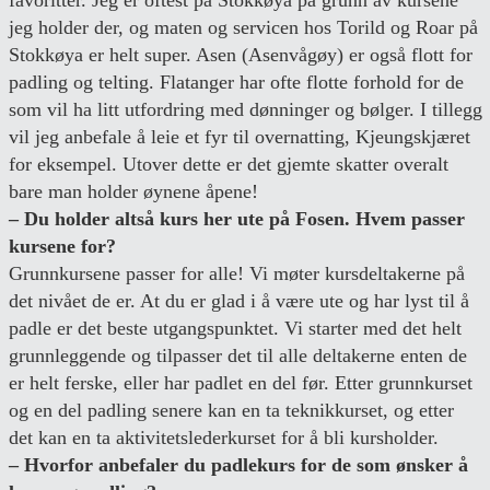
favoritter. Jeg er oftest på Stokkøya på grunn av kursene
jeg holder der, og maten og servicen hos Torild og Roar på
Stokkøya er helt super. Asen (Asenvågøy) er også flott for
padling og telting. Flatanger har ofte flotte forhold for de
som vil ha litt utfordring med dønninger og bølger. I tillegg
vil jeg anbefale å leie et fyr til overnatting, Kjeungskjæret
for eksempel. Utover dette er det gjemte skatter overalt
bare man holder øynene åpene!
– Du holder altså kurs her ute på Fosen. Hvem passer
kursene for?
Grunnkursene passer for alle! Vi møter kursdeltakerne på
det nivået de er. At du er glad i å være ute og har lyst til å
padle er det beste utgangspunktet. Vi starter med det helt
grunnleggende og tilpasser det til alle deltakerne enten de
er helt ferske, eller har padlet en del før. Etter grunnkurset
og en del padling senere kan en ta teknikkurset, og etter
det kan en ta aktivitetslederkurset for å bli kursholder.
– Hvorfor anbefaler du padlekurs for de som ønsker å