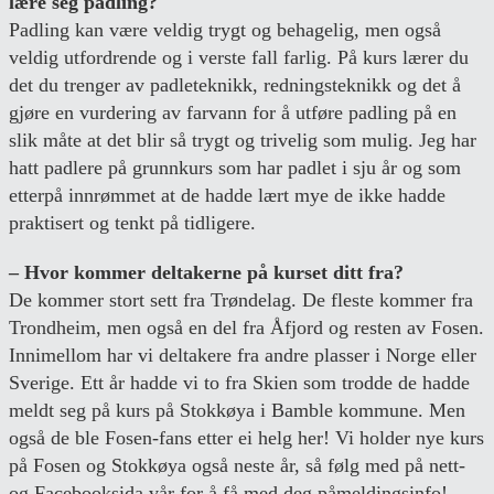
lære seg padling?
Padling kan være veldig trygt og behagelig, men også
veldig utfordrende og i verste fall farlig. På kurs lærer du
det du trenger av padleteknikk, redningsteknikk og det å
gjøre en vurdering av farvann for å utføre padling på en
slik måte at det blir så trygt og trivelig som mulig. Jeg har
hatt padlere på grunnkurs som har padlet i sju år og som
etterpå innrømmet at de hadde lært mye de ikke hadde
praktisert og tenkt på tidligere.
– Hvor kommer deltakerne på kurset ditt fra?
De kommer stort sett fra Trøndelag. De fleste kommer fra
Trondheim, men også en del fra Åfjord og resten av Fosen.
Innimellom har vi deltakere fra andre plasser i Norge eller
Sverige. Ett år hadde vi to fra Skien som trodde de hadde
meldt seg på kurs på Stokkøya i Bamble kommune. Men
også de ble Fosen-fans etter ei helg her! Vi holder nye kurs
på Fosen og Stokkøya også neste år, så følg med på nett-
og Facebooksida vår for å få med deg påmeldingsinfo!