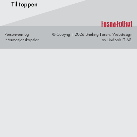
Personvern og
© Copyright 2026 Briefing Fosen.
Webdesign
informasjonskapsler
av Lindbak IT AS.