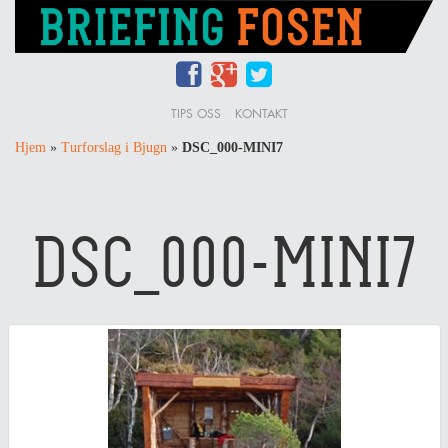
TIPS OSS
KONTAKT
Hjem
»
Turforslag i Bjugn
»
DSC_000-MINI7
DSC_000-MINI7