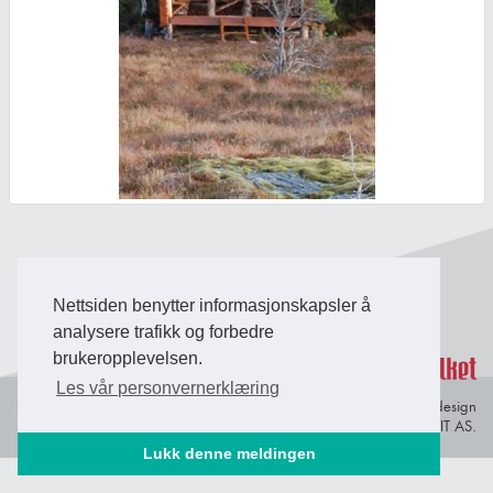
Back to Top
Nettsiden benytter informasjonskapsler å
analysere trafikk og forbedre
brukeropplevelsen.
Les vår personvernerklæring
Personvern og
© Copyright 2026 Briefing Fosen.
Webdesign
informasjonskapsler
av Lindbak IT AS.
Lukk denne meldingen