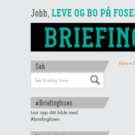
Jobb,
LEVE OG BO PÅ FOS
Hjem
»
T
Søk
#Briefingfosen
Last opp ditt bilde med
#briefingfosen