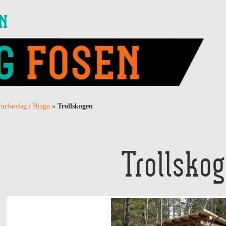
EN
urforslag i Bjugn
»
Trollskogen
Trollsko