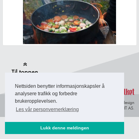
Back to Top
Nettsiden benytter informasjonskapsler å
analysere trafikk og forbedre
brukeropplevelsen.
Personvern og
© Copyright 2026 Briefing Fosen.
Webdesign
informasjonskapsler
av Lindbak IT AS.
Les vår personvernerklæring
Lukk denne meldingen