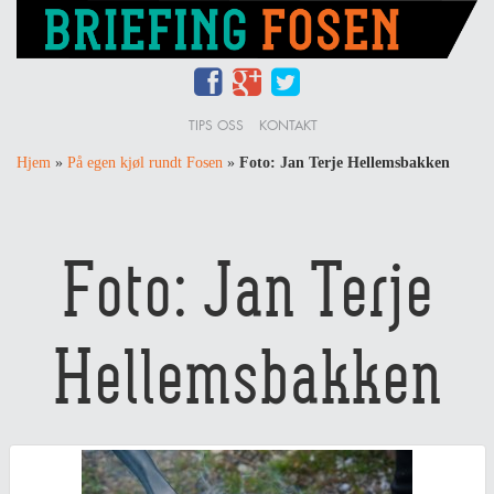
TIPS OSS
KONTAKT
Hjem
»
På egen kjøl rundt Fosen
»
Foto: Jan Terje Hellemsbakken
Foto: Jan Terje
Hellemsbakken