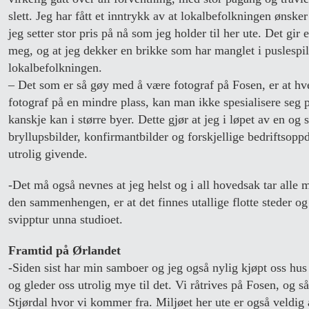
slett. Jeg har fått et inntrykk av at lokalbefolkningen ønsker
jeg setter stor pris på nå som jeg holder til her ute. Det gir 
meg, og at jeg dekker en brikke som har manglet i puslespill
lokalbefolkningen.
– Det som er så gøy med å være fotograf på Fosen, er at hve
fotograf på en mindre plass, kan man ikke spesialisere seg 
kanskje kan i større byer. Dette gjør at jeg i løpet av en o
bryllupsbilder, konfirmantbilder og forskjellige bedriftsop
utrolig givende.
-Det må også nevnes at jeg helst og i all hovedsak tar alle m
den sammenhengen, er at det finnes utallige flotte steder og
svipptur unna studioet.
Framtid på Ørlandet
-Siden sist har min samboer og jeg også nylig kjøpt oss hus
og gleder oss utrolig mye til det. Vi råtrives på Fosen, og så
Stjørdal hvor vi kommer fra. Miljøet her ute er også veldig