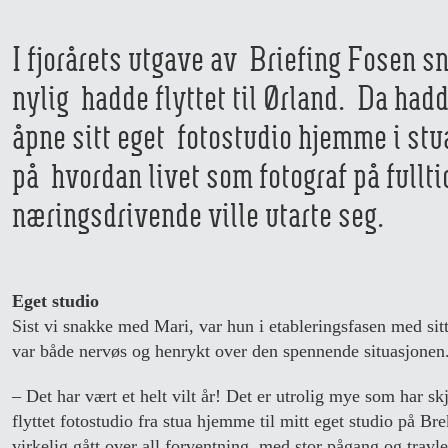
I fjorårets utgave av Briefing Fosen 
nylig hadde flyttet til Ørland. Da had
åpne sitt eget fotostudio hjemme i st
på hvordan livet som fotograf på fullti
næringsdrivende ville utarte seg.
Eget studio
Sist vi snakke med Mari, var hun i etableringsfasen med sit
var både nervøs og henrykt over den spennende situasjonen
– Det har vært et helt vilt år! Det er utrolig mye som har skj
flyttet fotostudio fra stua hjemme til mitt eget studio på B
virkelig gått over all forventning, med stor pågang og travl