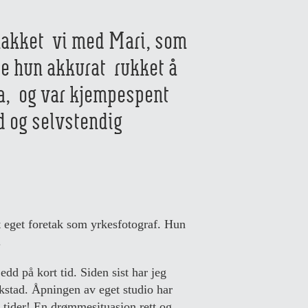
snakket vi med Mari, som
de hun akkurat rukket å
ua, og var kjempespent
d og selvstendig
t eget foretak som yrkesfotograf. Hun
.
edd på kort tid. Siden sist har jeg
rekstad. Åpningen av eget studio har
e tider! En drømmesituasjon rett og