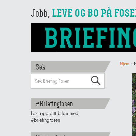
Jobb,
LEVE OG BO PÅ FOS
Hjem
»
H
Søk
#Briefingfosen
Last opp ditt bilde med
#briefingfosen