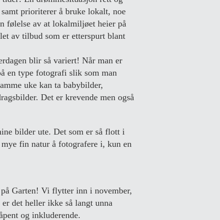
 samt prioriterer å bruke lokalt, noe
en følelse av at lokalmiljøet heier på
et av tilbud som er etterspurt blant
rdagen blir så variert! Når man er
på en type fotografi slik som man
g samme uke kan ta babybilder,
pdragsbilder. Det er krevende men også
ine bilder ute. Det som er så flott i
 mye fin natur å fotografere i, kun en
 på Garten! Vi flytter inn i november,
 er det heller ikke så langt unna
 åpent og inkluderende.