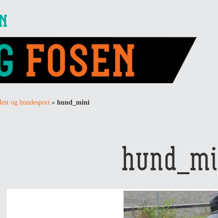
EN
est og hundesport
»
hund_mini
hund_mi