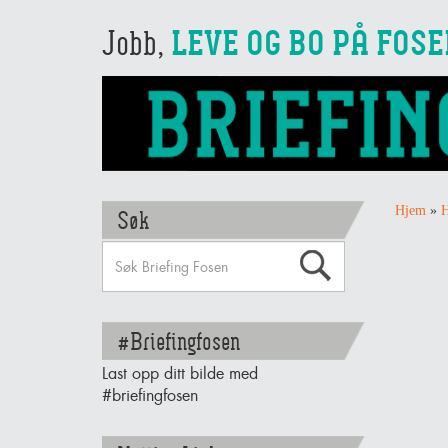
Jobb,
LEVE OG BO PÅ FOS
Hjem
»
H
Søk
#Briefingfosen
Last opp ditt bilde med
#briefingfosen