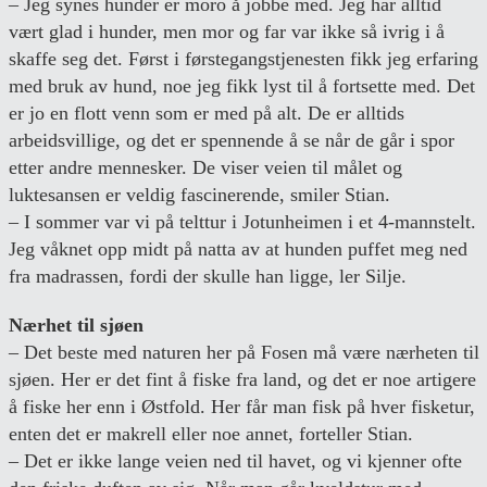
– Jeg synes hunder er moro å jobbe med. Jeg har alltid
vært glad i hunder, men mor og far var ikke så ivrig i å
skaffe seg det. Først i førstegangstjenesten fikk jeg erfaring
med bruk av hund, noe jeg fikk lyst til å fortsette med. Det
er jo en flott venn som er med på alt. De er alltids
arbeidsvillige, og det er spennende å se når de går i spor
etter andre mennesker. De viser veien til målet og
luktesansen er veldig fascinerende, smiler Stian.
– I sommer var vi på telttur i Jotunheimen i et 4-mannstelt.
Jeg våknet opp midt på natta av at hunden puffet meg ned
fra madrassen, fordi der skulle han ligge, ler Silje.
Nærhet til sjøen
– Det beste med naturen her på Fosen må være nærheten til
sjøen. Her er det fint å fiske fra land, og det er noe artigere
å fiske her enn i Østfold. Her får man fisk på hver fisketur,
enten det er makrell eller noe annet, forteller Stian.
– Det er ikke lange veien ned til havet, og vi kjenner ofte