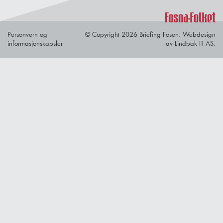
Personvern og
© Copyright 2026 Briefing Fosen.
Webdesign
informasjonskapsler
av Lindbak IT AS.