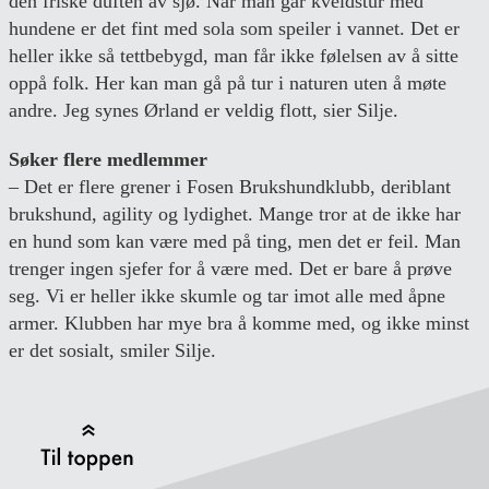
den friske duften av sjø. Når man går kveldstur med
hundene er det fint med sola som speiler i vannet. Det er
heller ikke så tettbebygd, man får ikke følelsen av å sitte
oppå folk. Her kan man gå på tur i naturen uten å møte
andre. Jeg synes Ørland er veldig flott, sier Silje.
Søker flere medlemmer
– Det er flere grener i Fosen Brukshundklubb, deriblant
brukshund, agility og lydighet. Mange tror at de ikke har
en hund som kan være med på ting, men det er feil. Man
trenger ingen sjefer for å være med. Det er bare å prøve
seg. Vi er heller ikke skumle og tar imot alle med åpne
armer. Klubben har mye bra å komme med, og ikke minst
er det sosialt, smiler Silje.
Back to Top