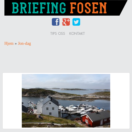
TIPS OSS
KONTAKT
Hjem
»
Jon-dag