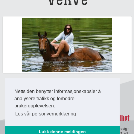
Nettsiden benytter informasjonskapsler å
Back to Top
analysere trafikk og forbedre
brukeropplevelsen.
Les vår personvernerklæring
Personvern og
© Copyright 2026 Briefing Fosen.
Webdesign
Lukk denne meldingen
informasjonskapsler
av Lindbak IT AS.