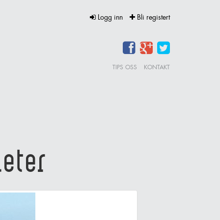
Logg inn
Bli registert
TIPS OSS
KONTAKT
aeter