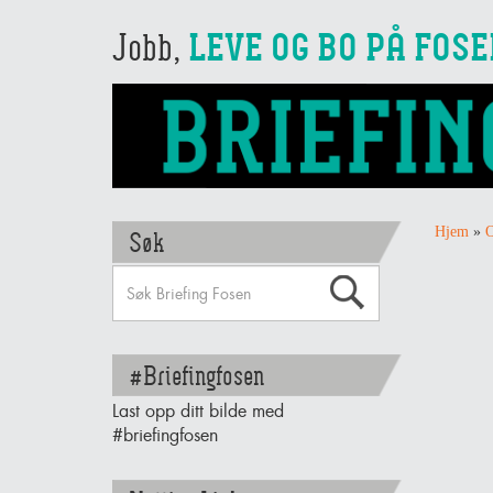
Jobb,
LEVE OG BO PÅ FOS
Hjem
»
O
Søk
#Briefingfosen
Last opp ditt bilde med
#briefingfosen