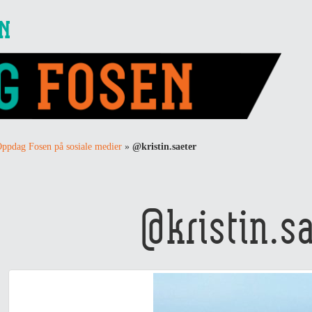
EN
ppdag Fosen på sosiale medier
»
@kristin.saeter
@kristin.s