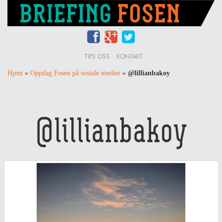
TIPS OSS
KONTAKT
Hjem
»
Oppdag Fosen på sosiale medier
»
@lillianbakoy
@lillianbakoy