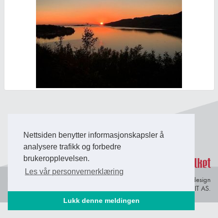
Back to Top
Nettsiden benytter informasjonskapsler å
analysere trafikk og forbedre
brukeropplevelsen.
Les vår personvernerklæring
Personvern og
© Copyright 2026 Briefing Fosen.
Webdesign
informasjonskapsler
av Lindbak IT AS.
Lukk denne meldingen