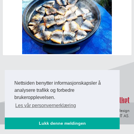
Back to Top
Nettsiden benytter informasjonskapsler å
analysere trafikk og forbedre
brukeropplevelsen.
Les vår personvernerklæring
Personvern og
© Copyright 2026 Briefing Fosen.
Webdesign
informasjonskapsler
av Lindbak IT AS.
Lukk denne meldingen