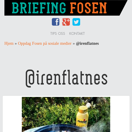
TIPS OSS
KONTAKT
Hjem
»
Oppdag Fosen på sosiale medier
»
@irenflatnes
@irenflatnes