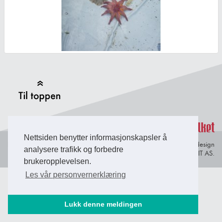
Back to Top
Nettsiden benytter informasjonskapsler å
Personvern og
© Copyright 2026 Briefing Fosen.
Webdesign
analysere trafikk og forbedre
informasjonskapsler
av Lindbak IT AS.
brukeropplevelsen.
Les vår personvernerklæring
Lukk denne meldingen