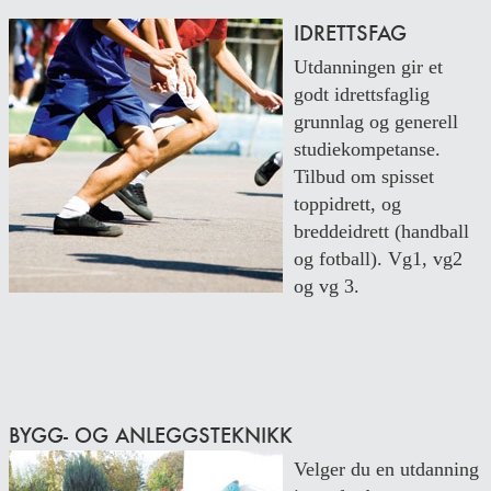
IDRETTSFAG
Utdanningen gir et
godt idrettsfaglig
grunnlag og generell
studiekompetanse.
Tilbud om spisset
toppidrett, og
breddeidrett (handball
og fotball). Vg1, vg2
og vg 3.
BYGG- OG ANLEGGSTEKNIKK
Velger du en utdanning