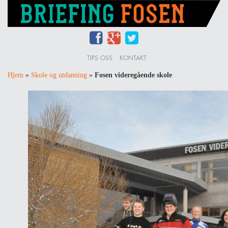
TIPS OSS
KONTAKT
Hjem
»
Skole og utdanning
»
Fosen videregående skole