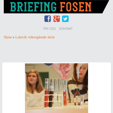
TIPS OSS
KONTAKT
Hjem
»
Leksvik videregående skole