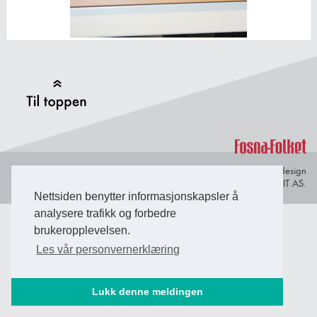
Back to Top
Personvern og
© Copyright 2026 Briefing Fosen.
Webdesign
informasjonskapsler
av Lindbak IT AS.
Nettsiden benytter informasjonskapsler å
analysere trafikk og forbedre
brukeropplevelsen.
Les vår personvernerklæring
Lukk denne meldingen