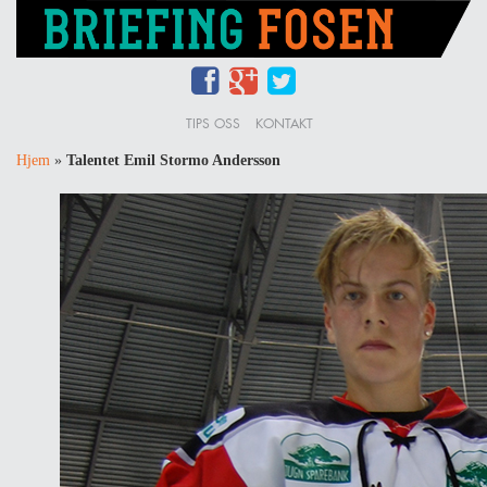
TIPS OSS
KONTAKT
Hjem
»
Talentet Emil Stormo Andersson