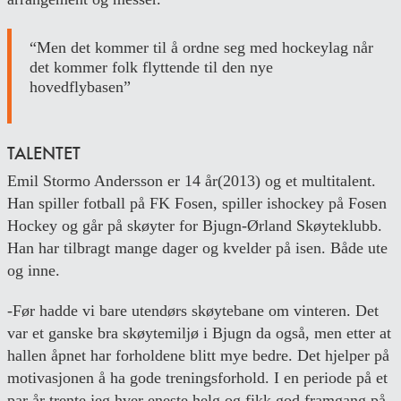
“Men det kommer til å ordne seg med hockeylag når
det kommer folk flyttende til den nye
hovedflybasen”
TALENTET
Emil Stormo Andersson er 14 år(2013) og et multitalent.
Han spiller fotball på FK Fosen, spiller ishockey på Fosen
Hockey og går på skøyter for Bjugn-Ørland Skøyteklubb.
Han har tilbragt mange dager og kvelder på isen. Både ute
og inne.
-Før hadde vi bare utendørs skøytebane om vinteren. Det
var et ganske bra skøytemiljø i Bjugn da også, men etter at
hallen åpnet har forholdene blitt mye bedre. Det hjelper på
motivasjonen å ha gode treningsforhold. I en periode på et
par år trente jeg hver eneste helg og fikk god framgang på