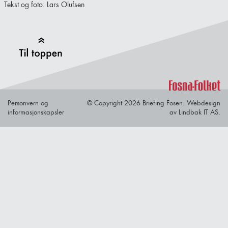
Tekst og foto: Lars Olufsen
Back to Top
Personvern og
© Copyright 2026 Briefing Fosen.
Webdesign
informasjonskapsler
av Lindbak IT AS.