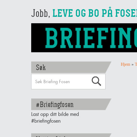
Jobb,
LEVE OG BO PÅ FOS
Hjem
»
T
Søk
#Briefingfosen
Last opp ditt bilde med
#briefingfosen