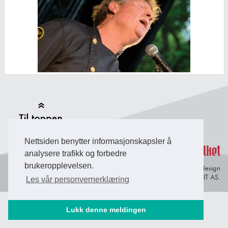
Back to Top
Nettsiden benytter informasjonskapsler å
analysere trafikk og forbedre
brukeropplevelsen.
Personvern og
© Copyright 2026 Briefing Fosen.
Webdesign
informasjonskapsler
av Lindbak IT AS.
Les vår personvernerklæring
Lukk denne meldingen