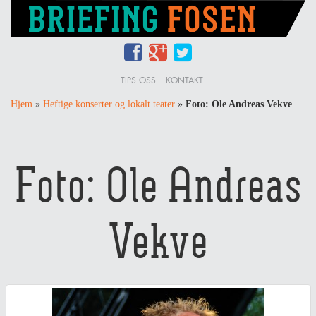
TIPS OSS
KONTAKT
Hjem
»
Heftige konserter og lokalt teater
»
Foto: Ole Andreas Vekve
Foto: Ole Andreas
Vekve