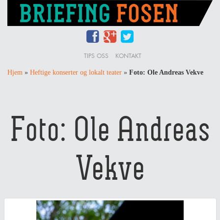
TIPS OSS
KONTAKT
Hjem
»
Heftige konserter og lokalt teater
»
Foto: Ole Andreas Vekve
Foto: Ole Andreas
Vekve