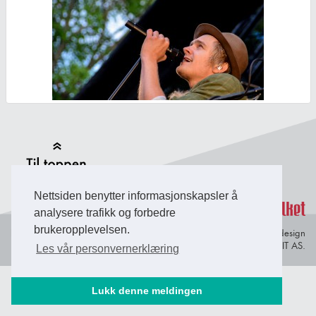
Back to Top
Nettsiden benytter informasjonskapsler å
analysere trafikk og forbedre
brukeropplevelsen.
Personvern og
© Copyright 2026 Briefing Fosen.
Webdesign
informasjonskapsler
av Lindbak IT AS.
Les vår personvernerklæring
Lukk denne meldingen