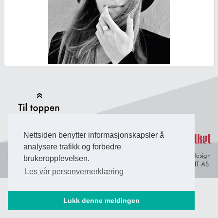
Back to Top
Nettsiden benytter informasjonskapsler å
analysere trafikk og forbedre
Personvern og
© Copyright 2026 Briefing Fosen.
Webdesign
brukeropplevelsen.
informasjonskapsler
av Lindbak IT AS.
Les vår personvernerklæring
Lukk denne meldingen