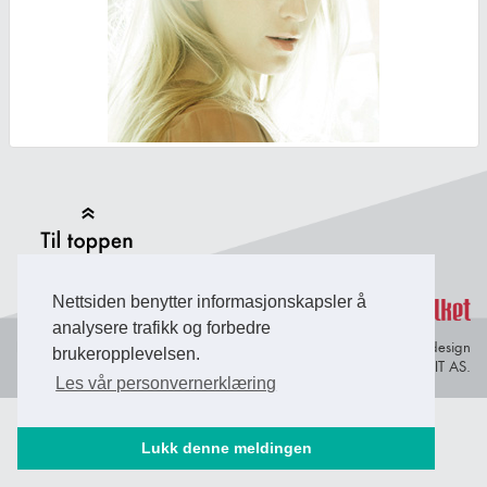
Back to Top
Nettsiden benytter informasjonskapsler å
analysere trafikk og forbedre
Personvern og
© Copyright 2026 Briefing Fosen.
Webdesign
brukeropplevelsen.
informasjonskapsler
av Lindbak IT AS.
Les vår personvernerklæring
Lukk denne meldingen