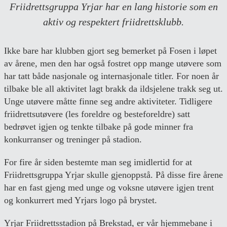
Friidrettsgruppa Yrjar har en lang historie som en
aktiv og respektert friidrettsklubb.
Ikke bare har klubben gjort seg bemerket på Fosen i løpet
av årene, men den har også fostret opp mange utøvere som
har tatt både nasjonale og internasjonale titler. For noen år
tilbake ble all aktivitet lagt brakk da ildsjelene trakk seg ut.
Unge utøvere måtte finne seg andre aktiviteter. Tidligere
friidrettsutøvere (les foreldre og besteforeldre) satt
bedrøvet igjen og tenkte tilbake på gode minner fra
konkurranser og treninger på stadion.
For fire år siden bestemte man seg imidlertid for at
Friidrettsgruppa Yrjar skulle gjenoppstå. På disse fire årene
har en fast gjeng med unge og voksne utøvere igjen trent
og konkurrert med Yrjars logo på brystet.
Yrjar Friidrettsstadion på Brekstad, er vår hjemmebane i