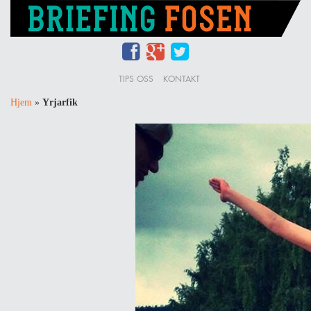
TIPS OSS
KONTAKT
Hjem
»
Yrjarfik