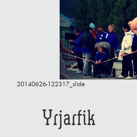
20140626-122317_slide
Yrjarfik