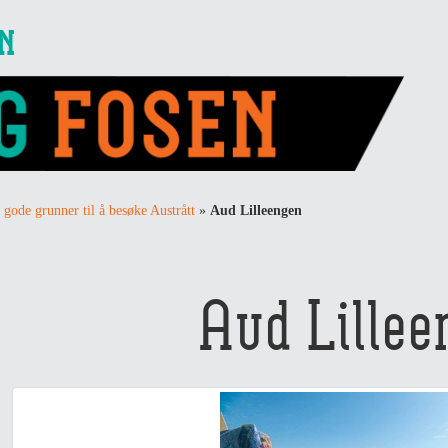
EN
 gode grunner til å besøke Austrått
»
Aud Lilleengen
Aud Lillee