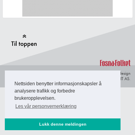
Back to Top
Personvern og
© Copyright 2026 Briefing Fosen.
Webdesign
informasjonskapsler
av Lindbak IT AS.
Nettsiden benytter informasjonskapsler å
analysere trafikk og forbedre
brukeropplevelsen.
Les vår personvernerklæring
Lukk denne meldingen