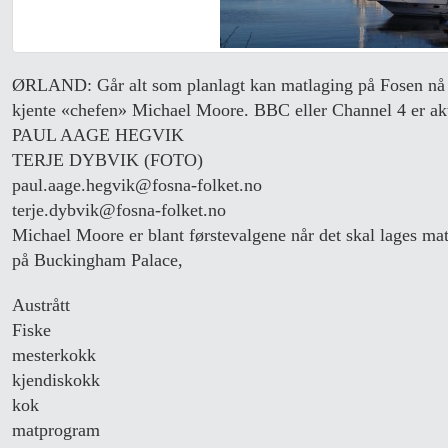
ØRLAND: Går alt som planlagt kan matlaging på Fosen nå b
kjente «chefen» Michael Moore. BBC eller Channel 4 er akt
PAUL AAGE HEGVIK
TERJE DYBVIK (FOTO)
paul.aage.hegvik@fosna-folket.no
terje.dybvik@fosna-folket.no
Michael Moore er blant førstevalgene når det skal lages mat 
på Buckingham Palace,
Austrått
Fiske
mesterkokk
kjendiskokk
kok
matprogram