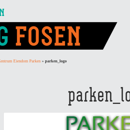
EN
entrum Eiendom Parken
»
parken_logo
parken_l