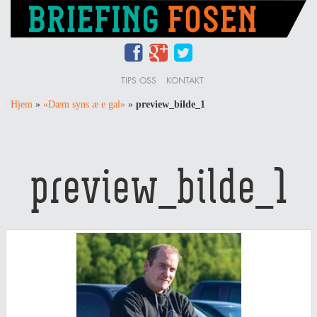
TIPS OSS
KONTAKT
Hjem
»
«Dæm syns æ e gal»
»
preview_bilde_1
preview_bilde_1