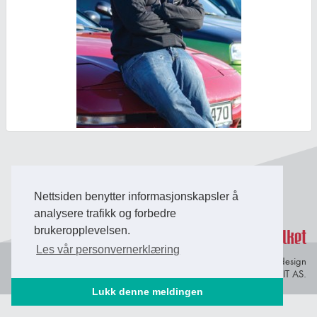
Back to Top
Nettsiden benytter informasjonskapsler å
analysere trafikk og forbedre
brukeropplevelsen.
Les vår personvernerklæring
Personvern og
© Copyright 2026 Briefing Fosen.
Webdesign
informasjonskapsler
av Lindbak IT AS.
Lukk denne meldingen