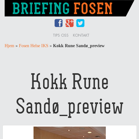
TIPS OSS
KONTAKT
Hjem
»
Fosen Helse IKS
»
Kokk Rune Sandø_preview
Kokk Rune
Sandø_preview