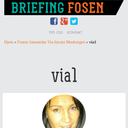
TIPS OSS
KONTAKT
Hjem
»
Fosens fantastiske Via-ferrata Munkstigen
»
via1
via1