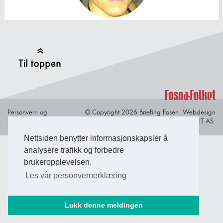
Back to Top
Personvern og
© Copyright 2026 Briefing Fosen.
Webdesign
informasjonskapsler
av Lindbak IT AS.
Nettsiden benytter informasjonskapsler å
analysere trafikk og forbedre
brukeropplevelsen.
Les vår personvernerklæring
Lukk denne meldingen