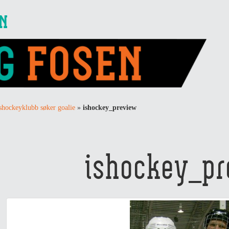
EN
shockeyklubb søker goalie
»
ishockey_preview
ishockey_pr