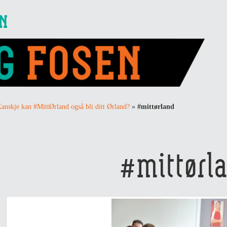
EN
anskje kan #MittØrland også bli ditt Ørland?
»
#mittørland
#mittørl