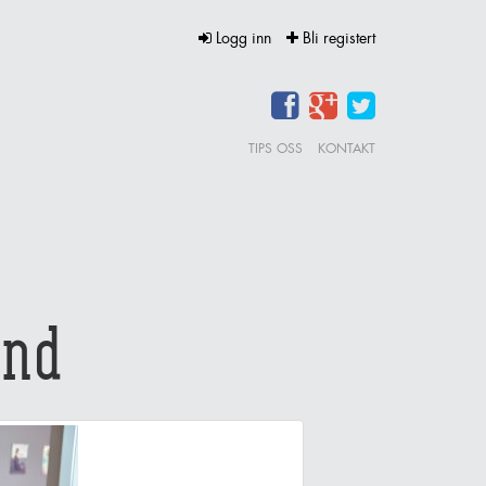
Logg inn
Bli registert
TIPS OSS
KONTAKT
and