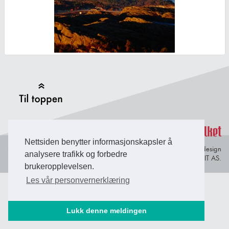
Back to Top
Nettsiden benytter informasjonskapsler å
Personvern og
© Copyright 2026 Briefing Fosen.
Webdesign
analysere trafikk og forbedre
informasjonskapsler
av Lindbak IT AS.
brukeropplevelsen.
Les vår personvernerklæring
Lukk denne meldingen