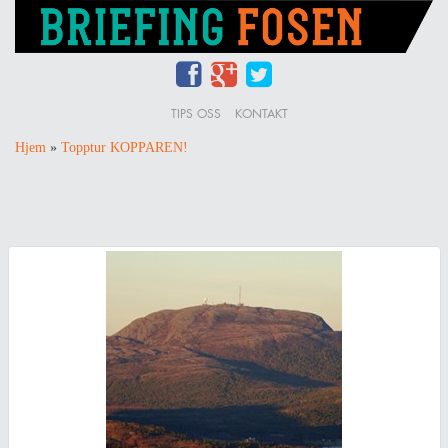
TIPS OSS
KONTAKT
Hjem
»
Topptur KOPPAREN!