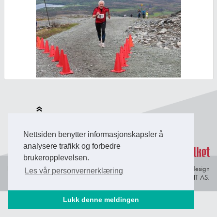
Back to Top
Nettsiden benytter informasjonskapsler å
analysere trafikk og forbedre
brukeropplevelsen.
Personvern og
© Copyright 2026 Briefing Fosen.
Webdesign
Les vår personvernerklæring
informasjonskapsler
av Lindbak IT AS.
Lukk denne meldingen