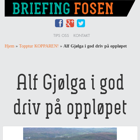
TIPS OSS
KONTAKT
Hjem
»
Topptur KOPPAREN!
»
Alf Gjølga i god driv på oppløpet
Alf Gjølga i god
driv på oppløpet