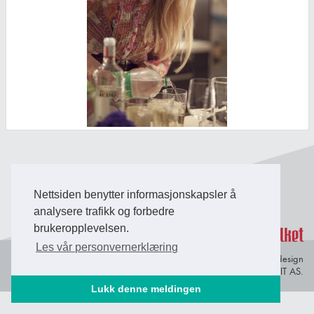
Back to Top
Nettsiden benytter informasjonskapsler å
analysere trafikk og forbedre
brukeropplevelsen.
Les vår personvernerklæring
Personvern og
© Copyright 2026 Briefing Fosen.
Webdesign
informasjonskapsler
av Lindbak IT AS.
Lukk denne meldingen