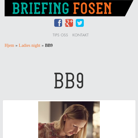
TIPS OSS
KONTAKT
Hjem
»
Ladies night
»
BB9
BB9