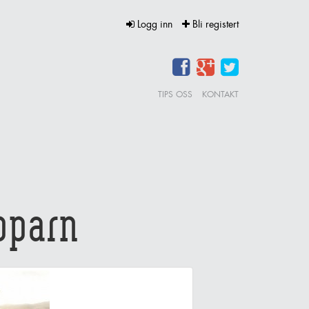
Logg inn
Bli registert
TIPS OSS
KONTAKT
pparn