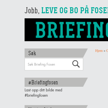
Jobb,
LEVE OG BO PÅ FOS
Hjem
»
O
Søk
#Briefingfosen
Last opp ditt bilde med
#briefingfosen